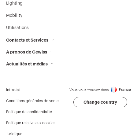
Lighting
Mobility
Utilisations
Contacts et Services
A propos de Gewiss
Contacts
Actualités et médias
Qui sommes-nous
Siège social du GEWISS
Campagnes
Histoire
Rechercher GEWISS
Communiqué de presse
Durabilité
Support
Vous vous trouvez dans
France
Intrastat
Télécharger
Gouvernance
Logiciel
Conditions générales de vente
Change country
Politique de confidentialité
Nous rejoindre
BIM
Politique relative aux cookies
Projets
Juridique