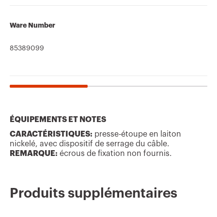
Ware Number
85389099
ÉQUIPEMENTS ET NOTES
CARACTÉRISTIQUES:
presse-étoupe en laiton
nickelé, avec dispositif de serrage du câble.
label CE
REACH
Product Data Sheet
CADpro
Caractéristiques
CAP
REMARQUE:
écrous de fixation non fournis.
information
techniques
Advanced design of
Télécharger
Télécharger
electrical systems
Télécharger
Télécharger
Produits supplémentaires
Télécharger
Télécharger