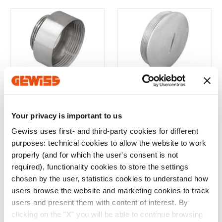
Afficher plus
Afficher plus
Accéder à la zone de téléchargement
GW76868
GW76983
Aller à la zone des logiciels
AMPLIFICATEUR - EN
BOUCHON
LAITON NICKELÉ -
OBTURATEUR - EN
MÂLE PG21 -
LAITON NICKELÉ -
Your privacy is important to us
FEMELLE PG29 -
PG21 - IP65
Afficher
Afficher
IP65
Gewiss uses first- and third-party cookies for different
purposes: technical cookies to allow the website to work
properly (and for which the user's consent is not
required), functionality cookies to store the settings
chosen by the user, statistics cookies to understand how
users browse the website and marketing cookies to track
users and present them with content of interest. By
clicking on the "X" you will be able to continue browsing