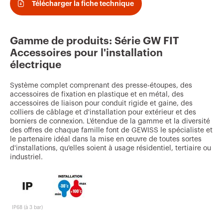
v
Télécharger la fiche technique
o
u
Gamme de produits: Série GW FIT
r
Accessoires pour l'installation
i
électrique
t
Système complet comprenant des presse-étoupes, des
e
accessoires de fixation en plastique et en métal, des
accessoires de liaison pour conduit rigide et gaine, des
s
colliers de câblage et d'installation pour extérieur et des
borniers de connexion. L'étendue de la gamme et la diversité
des offres de chaque famille font de GEWISS le spécialiste et
le partenaire idéal dans la mise en œuvre de toutes sortes
d'installations, qu'elles soient à usage résidentiel, tertiaire ou
industriel.
IP68 (à 3 bar)