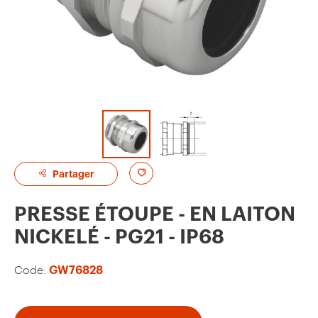
A
Partager
d
PRESSE ÉTOUPE - EN LAITON
d
NICKELÉ - PG21 - IP68
t
o
Code:
GW76828
f
a