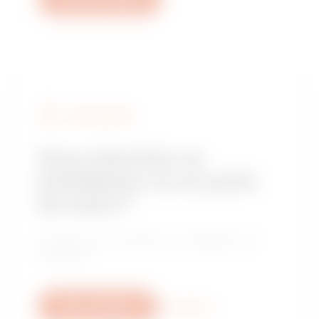
FIND GEWISS
Vous cherchez un
installateur ou un point
de vente ?
Trouvez votre revendeur ou installateur de
confiance.
Nous contacter
Plus d'info