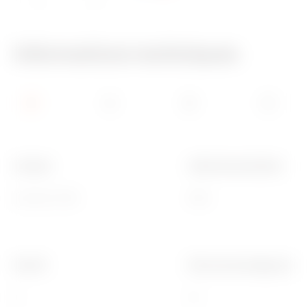
IP66
650 °C
Informations techniques
Couleur
Indice de protection
Gris RAL 7035
IP66
Pas PG
Ø trou de montage (mm)
9
16