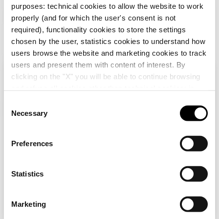
purposes: technical cookies to allow the website to work
properly (and for which the user's consent is not
DX40316
16
Télécharger
Télécharger
required), functionality cookies to store the settings
chosen by the user, statistics cookies to understand how
Afficher plus
Afficher plus
users browse the website and marketing cookies to track
users and present them with content of interest. By
DX40320
20
clicking on the "X" you will be able to continue browsing
Vérifiez votre pays
Fermer
Accéder à la zone de téléchargement
and refuse all cookies other than technical cookies; in
addition, you can always change your choices via the
C
"Manage Privacy " button in the
Cookie Policy
. Lastly,
Necessary
o
DX40325
25
Vous parcourez le site de la France mais il
for further information please also consult our
Privacy
n
semble que vous soyez dans
International
.
Aller à la zone des logiciels
Notice
.
Voulez-vous mettre à jour votre pays ?
s
Preferences
e
Oui, allez sur le site web pour
n
DX40332
32
International
t
Statistics
Afficher tous
S
e
Non, reste sur le site de France
Marketing
l