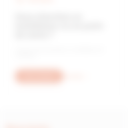
Vous cherchez un
installateur ou un point
de vente ?
Trouvez votre revendeur ou installateur de
confiance.
Nous contacter
Plus d'info