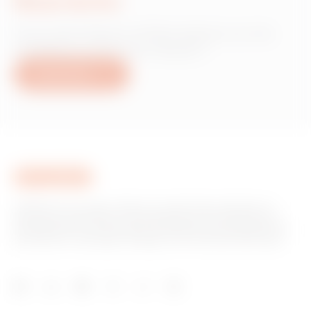
Nous écrire
Vous avez besoin d'informations sur les
produits ou services Gewiss ?
Nous écrire
GEWISS est un acteur phare du marché des solutions de
fabrication destinées à l’automatisation des habitations et
des bâtiments, la protection de l’énergie et les systèmes de
distribution, l’éclairage intelligent et la mobilité électrique.