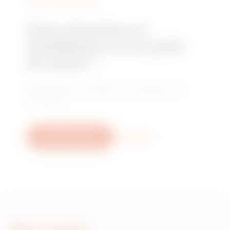
Vous cherchez un
installateur ou un point
de vente ?
Trouvez votre revendeur ou installateur de
confiance.
Nous contacter
Plus d'info