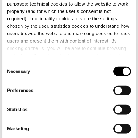
purposes: technical cookies to allow the website to work
properly (and for which the user's consent is not
DX40216
16
Télécharger
Télécharger
required), functionality cookies to store the settings
chosen by the user, statistics cookies to understand how
Afficher plus
Afficher plus
users browse the website and marketing cookies to track
users and present them with content of interest. By
DX40220
20
clicking on the "X" you will be able to continue browsing
Vérifiez votre pays
Fermer
Accéder à la zone de téléchargement
and refuse all cookies other than technical cookies; in
addition, you can always change your choices via the
C
"Manage Privacy " button in the
Cookie Policy
. Lastly,
Necessary
o
DX40225
25
Vous parcourez le site de la France mais il
for further information please also consult our
Privacy
n
semble que vous soyez dans
International
.
Aller à la zone des logiciels
Notice
.
Voulez-vous mettre à jour votre pays ?
s
Preferences
e
Oui, allez sur le site web pour
n
DX40232
32
International
t
Statistics
Afficher tous
S
e
Non, reste sur le site de France
Marketing
l