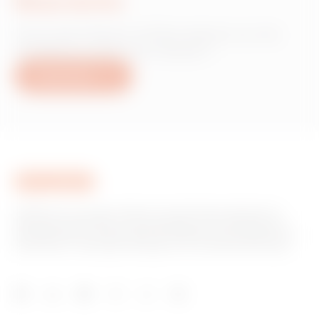
Nous écrire
Vous avez besoin d'informations sur les
produits ou services Gewiss ?
Nous écrire
GEWISS est un acteur phare du marché des solutions de
fabrication destinées à l’automatisation des habitations et
des bâtiments, la protection de l’énergie et les systèmes de
distribution, l’éclairage intelligent et la mobilité électrique.