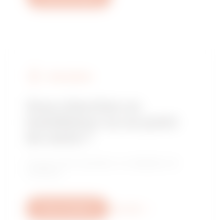
FIND GEWISS
Vous cherchez un
installateur ou un point
de vente ?
Trouvez votre revendeur ou installateur de
confiance.
Nous contacter
Plus d'info