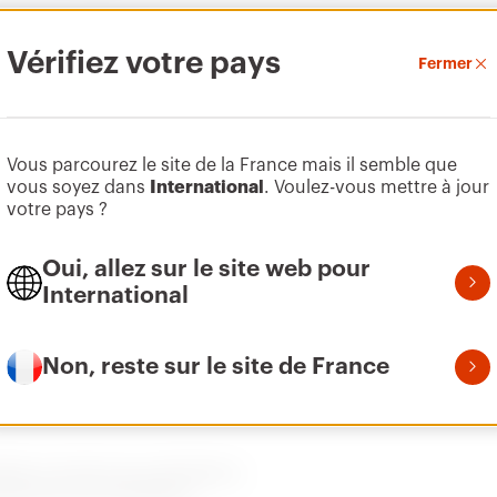
Vérifiez votre pays
Fermer
Aller à la zone des logiciels
24 modules
35x15
Vous parcourez le site de la France mais il semble que
vous soyez dans
International
. Voulez-vous mettre à jour
35 modules
35x15
votre pays ?
Oui, allez sur le site web pour
International
Afficher tous
35 modules
35x15
Non, reste sur le site de France
2000 mm
35x15
les ont des trous de fixation.
s de trous de fixation.