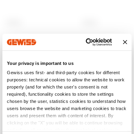
440Vac
525Vac
-
-
Your privacy is important to us
690Vac
250Vdc
Gewiss uses first- and third-party cookies for different
purposes: technical cookies to allow the website to work
properly (and for which the user's consent is not
-
-
required), functionality cookies to store the settings
chosen by the user, statistics cookies to understand how
users browse the website and marketing cookies to track
users and present them with content of interest. By
clicking on the "X" you will be able to continue browsing
Vérifiez votre pays
Fermer
and refuse all cookies other than technical cookies; in