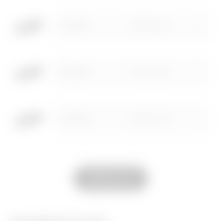
systèmes basse
Télécharger
tension
GW72131
Ø 10,3 x 38
Télécharger
Télécharger
Accéder à la zone de téléchargement
Afficher plus
Afficher plus
GW72132
Ø 10,3 x 38
GW72133
Ø 10,3 x 38
Aller à la zone des logiciels
GW72134
Ø 10,3 x 38
Afficher tous
GW72135
Ø 10,3 x 38