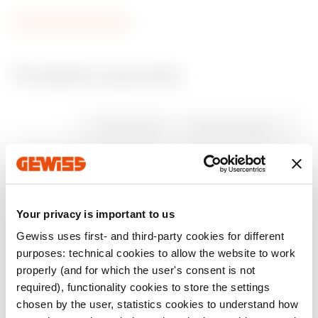
Produits associés
label CE
Visualise le
Product Data Sheet
CADpro
Caractéristiques
CENTRAL
certificat
Gewiss Code
Nombre de pôles
techniques
Advanced design of
Devis des coffrets
Télécharger
Télécharger
electrical systems
Télécharger
Télécharger
GW92305
1P
Your privacy is important to us
Télécharger
Télécharger
Gewiss uses first- and third-party cookies for different
Afficher plus
Afficher plus
purposes: technical cookies to allow the website to work
GW92306
1P
properly (and for which the user's consent is not
Accéder à la zone de téléchargement
required), functionality cookies to store the settings
chosen by the user, statistics cookies to understand how