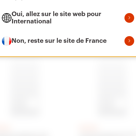
Oui, allez sur le site web pour
Antivol
International
ntaires
Non, reste sur le site de France
Clé
ON OFF
Marche
5551
GW10551
CHE DE VERROUILLAGE
TOUCHE INTERCHANGEAB