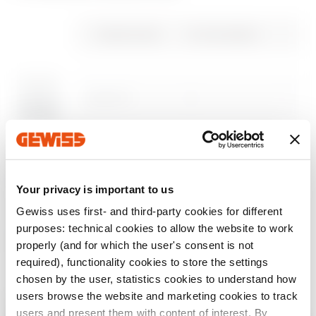
label CE
Visualise le
Product Data Sheet
PRICE
Caractéristiques
HOME
certificat
Gewiss Code
N. de modules
techniques
Estimation of
Configuration de
Télécharger
Télécharger
electrical systems
l'installation
Télécharger
Télécharger
électrique
domestique
GW15171F
2
Télécharger
Télécharger
Accéder à la zone de téléchargement
Afficher plus
Afficher plus
GW15172F
2
Your privacy is important to us
Gewiss uses first- and third-party cookies for different
purposes: technical cookies to allow the website to work
GW15173F
2
properly (and for which the user's consent is not
required), functionality cookies to store the settings
Aller à la zone des logiciels
chosen by the user, statistics cookies to understand how
users browse the website and marketing cookies to track
ÉQUIPEMENTS ET NOTES
users and present them with content of interest. By