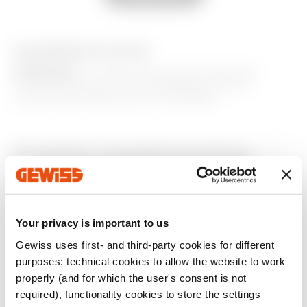
GW10505A
Sonnette
ÉQUIPEMENTS ET NOTES
REMARQUE
: à utiliser afin de personnaliser les
boutons-poussoirs interchangeables pour les
commandes axiales avec 1 et 2 lentilles.
GW10506A
Antivol
Produits supplémentaires
GW10507A
Clé
Your privacy is important to us
GW10508A
ON OFF
Gewiss uses first- and third-party cookies for different
purposes: technical cookies to allow the website to work
properly (and for which the user's consent is not
required), functionality cookies to store the settings
GW10509A
Marche
GW13552
GW15551