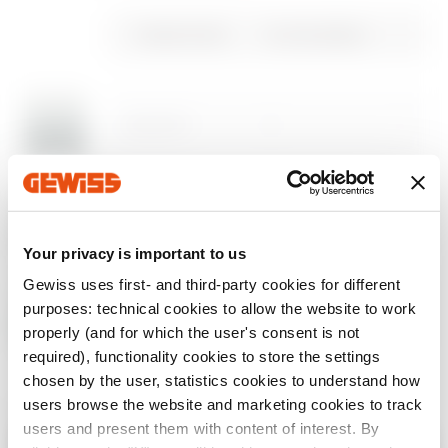
label CE
Visualise le
Product Data Sheet
64-8
Caractéristiques
HOME
certificat
Gewiss Code
N. de modules
techniques
Configuration de
Télécharger
Télécharger
l'installation
Télécharger
Télécharger
électrique
domestique
GW14071F
2
Télécharger
Télécharger
Accéder à la zone de téléchargement
Afficher plus
Afficher plus
GW14072F
2
Your privacy is important to us
Gewiss uses first- and third-party cookies for different
purposes: technical cookies to allow the website to work
GW14073F
2
properly (and for which the user's consent is not
required), functionality cookies to store the settings
chosen by the user, statistics cookies to understand how
Aller à la zone des logiciels
users browse the website and marketing cookies to track
ÉQUIPEMENTS ET NOTES
users and present them with content of interest. By
CARACTÉRISTIQUES:
mécanismes à voyant livrés à