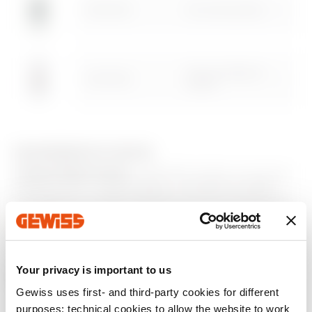
Afficher plus
Afficher plus
GW10454
Pour haut-parleur
Prise de diffusion
GW10458
sonore
Aller à la zone des logiciels
ÉQUIPEMENTS ET NOTES
CARACTÉRISTIQUES :
GW10453 double connecteur
à goujon RCA, rouge et blanc, connexion soudée.
Connecteur à souder GW10454. Bornes d’accès avant
GW10458 pour l’insertion de fils rigides de 1,5² mm,
Afficher plus
connecteur arrière à perforation d’isolant adapté aux
câbles AWG24 ou max. 0,25 mm².
Your privacy is important to us
Produits supplémentaires
Gewiss uses first- and third-party cookies for different
purposes: technical cookies to allow the website to work