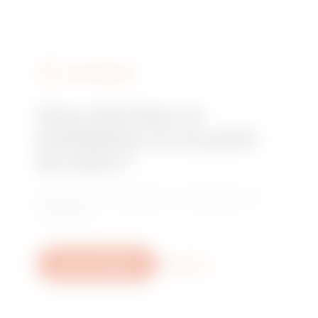
FIND GEWISS
Vous cherchez un
installateur ou un point
de vente ?
Trouvez votre revendeur ou installateur de
confiance.
Nous contacter
Plus d'info