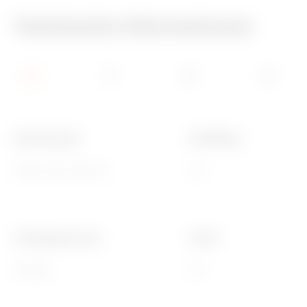
Technische Informationen
Abmessungen
Kabellänge
1282 x 232 x 195 mm
5 m
Anfangsspannung
Stroke
9/15 kgf
2 m