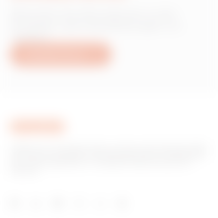
Wünschen Sie Informationen zu den
Produkten oder Dienstleistungen von
Gewiss?
Schreiben Sie uns
Gewiss ist ein wichtiger Akteur auf dem internationalen Markt
hinsichtlich Lösungen für die Hausautomation, Energieschutz-
und -verteilungssysteme, intelligente Beleuchtung und E-
Mobilität.