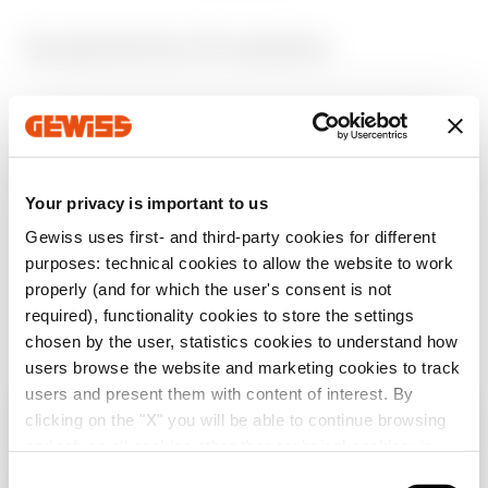
GW52445
PG16
Zusätzliche Produkte
GW52446
PG21
Your privacy is important to us
GW52447
PG29
Gewiss uses first- and third-party cookies for different
purposes: technical cookies to allow the website to work
GW52374
properly (and for which the user's consent is not
VERSCHLUSSKAPPE
required), functionality cookies to store the settings
GW52448
PG36
AUS NYLON -
chosen by the user, statistics cookies to understand how
GEWINDE M20 -
users browse the website and marketing cookies to track
GRAU RAL 7035 -
Anzeigen
IP65
users and present them with content of interest. By
clicking on the "X" you will be able to continue browsing
Überprüfen Sie Ihr Land
GW52449
PG42
Schließen
and refuse all cookies other than technical cookies; in
addition, you can always change your choices via the
C