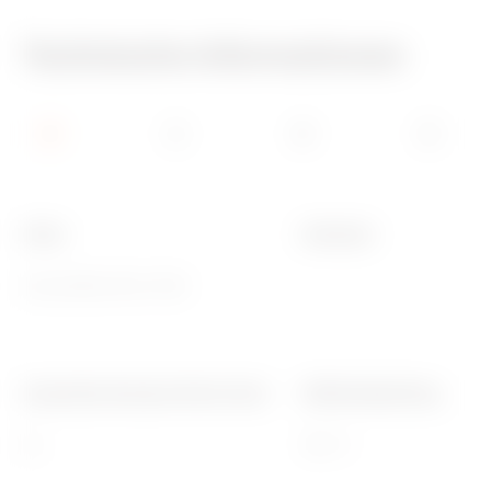
Technische Informationen
Farbe
Schutzart
Grau ähnlich RAL 7035
-
Aussendurchmesser Rohre (mm)
Glühdrahtprüfung
20
750 °C