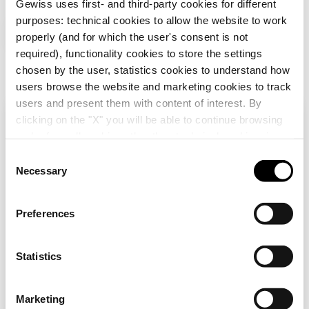
Gewiss uses first- and third-party cookies for different
GW50631
50
purposes: technical cookies to allow the website to work
Zusätzliche Produkte
properly (and for which the user's consent is not
required), functionality cookies to store the settings
chosen by the user, statistics cookies to understand how
users browse the website and marketing cookies to track
users and present them with content of interest. By
clicking on the "X" you will be able to continue browsing
Überprüfen Sie Ihr Land
Schließen
and refuse all cookies other than technical cookies; in
addition, you can always change your choices via the
C
"Manage Privacy " button in the
Cookie Policy
. Lastly,
Necessary
o
Sie durchsuchen die Deutschland-Website, aber
for further information please also consult our
Privacy
DX25720
n
es scheint, dass Sie sich in
International
Notice
.
SCHWERES STARRES
befinden. Möchten Sie Ihr Land aktualisieren?
s
Preferences
ROHR - LÄNGE 3M -
e
PVC - Ø 20MM -
Ja, gehen Sie auf die Website für
GRAU RAL7035
n
Anzeigen
International
t
Statistics
S
Nein, bleiben Sie auf der Deutschland-
e
Marketing
Website
l