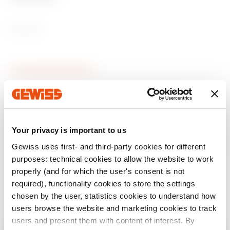
39172310
Zugehörige Produkte
Your privacy is important to us
CE-zeichen
Siehe das zeugnis
Product Data Sheet
PRICE
Technische daten
CADpro
Gewiss Code
Typ
Gewiss uses first- and third-party cookies for different
Estimation of
Advanced design of
Herunterladen
Herunterladen
purposes: technical cookies to allow the website to work
electrical systems
electrical systems
properly (and for which the user's consent is not
Herunterladen
Herunterladen
required), functionality cookies to store the settings
DX10016R
ohne Zugdraht
Herunterladen
Herunterladen
chosen by the user, statistics cookies to understand how
Zum Downloadbereich gehen
users browse the website and marketing cookies to track
Mehr anzeigen
Mehr anzeigen
users and present them with content of interest. By