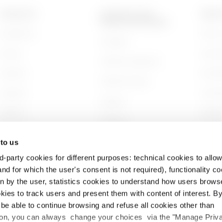
PRODUKTE
KONTAKTE UND
ÜBER 
DIENSTLEISTUNGEN
Installation
Wer wi
Kontakte
Energy
Gesch
GEWISS-Hauptsitz
Building
Nachha
GEWISS finden
Lighting
Unter
Support
Mobility
Arbeit
Software
Anwendungen
Projek
BIM
 to us
d-party cookies for different purposes: technical cookies to allow
nd for which the user's consent is not required), functionality c
en by the user, statistics cookies to understand how users brows
ies to track users and present them with content of interest. B
l be able to continue browsing and refuse all cookies other than
zrichtlinie
Cookie-
Rechtliche
Erklärung zur
ition, you can always change your choices via the "Manage Priv
Richtlinie
Aspekte
Barrierefreiheit