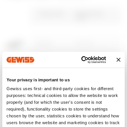
CE-zeichen
REACH
Technische daten
PROJEX
CENTRAL
information
Gewiss Code
Abmessungen
(mm)
Entwurf von
Schätzung der
Herunterladen
Herunterladen
Herunterladen
Niederspannungsanl
Anlagen
agen
GW72021
Ø 13 x 50
Herunterladen
Herunterladen
Zum Downloadbereich gehen
Mehr anzeigen
Mehr anzeigen
GW72023
Ø 13 x 50
Your privacy is important to us
Gewiss uses first- and third-party cookies for different
purposes: technical cookies to allow the website to work
GW72065
Ø 22 x 50
properly (and for which the user's consent is not
Zum Softwarebereich gehen
required), functionality cookies to store the settings
chosen by the user, statistics cookies to understand how
users browse the website and marketing cookies to track
GW72092
Ø 28 x 50