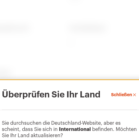
ngsstrom (A)
Uhrzeitstellung h
9
umber
90
Überprüfen Sie Ihr Land
Schließen
Sie durchsuchen die Deutschland-Website, aber es
scheint, dass Sie sich in
International
befinden. Möchten
kte
Sie Ihr Land aktualisieren?