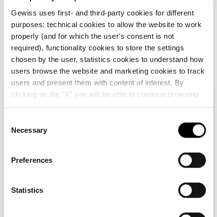
interessieren
Gewiss uses first- and third-party cookies for different
purposes: technical cookies to allow the website to work
properly (and for which the user's consent is not
required), functionality cookies to store the settings
chosen by the user, statistics cookies to understand how
users browse the website and marketing cookies to track
users and present them with content of interest. By
clicking on the "X" you will be able to continue browsing
Überprüfen Sie Ihr Land
Schließen
and refuse all cookies other than technical cookies; in
GWD3017
GWD3015
addition, you can always change your choices via the
C
HINTERRAHMEN -
HINTERRAHMEN -
"Manage Privacy " button in the
Cookie Policy
. Lastly,
Necessary
WANDVERTEILER -
WANDVERTEILER -
o
Sie durchsuchen die Deutschland-Website, aber
QDX 630 L - 850 x
QDX 630 L - 600 x
for further information please also consult our
Privacy
n
es scheint, dass Sie sich in
International
1000 MM
1000 MM
Notice
.
befinden. Möchten Sie Ihr Land aktualisieren?
Anzeigen
Anzeigen
s
Preferences
e
Ja, gehen Sie auf die Website für
n
International
t
Statistics
S
Nein, bleiben Sie auf der Deutschland-
e