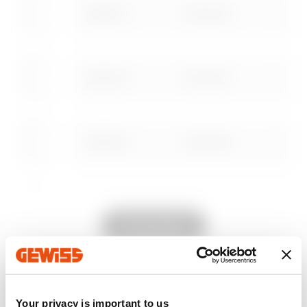
Herunterladen
Herunterladen
GWD3011
1000x200
Mehr anzeigen
Mehr anzeigen
Zum Downloadbereich gehen
GWD3012
1200x200
GWD3013
1000x300
Zum Softwarebereich gehen
GWD3014
1200x300
Alle anzeigen
Das könnte Sie auch
Your privacy is important to us