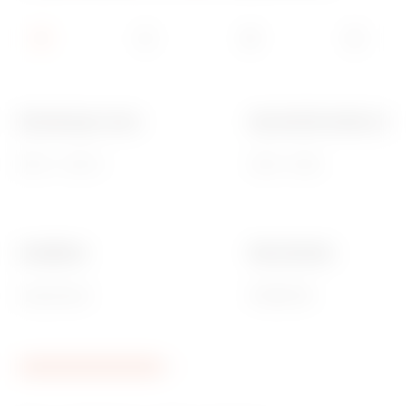
Bemessungs- strom
Querschnitt Leisten (mm²
250 A - 400 A
20x5 - 30x5
Installation
Ware Number
Aussenraum
85389099