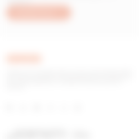
Gewiss?
Schreiben Sie uns
Gewiss ist ein wichtiger Akteur auf dem internationalen Markt
hinsichtlich Lösungen für die Hausautomation, Energieschutz-
und -verteilungssysteme, intelligente Beleuchtung und E-
Mobilität.