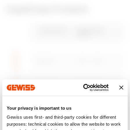
Zugehörige Produkte
CE-zeichen
REACH
Brochure
CADpro
Brochure
PBT-Q
information
Gewiss Code
Bemessungs-
strom
Advanced design of
Niederspannungssy
Herunterladen
Herunterladen
Herunterladen
Herunterladen
electrical systems
stemen
GWD3701
250 A - 400 A
Zum Downloadbereich gehen
Herunterladen
Herunterladen
Mehr anzeigen
Mehr anzeigen
GWD3702
250 A - 400 A
Your privacy is important to us
GWD3703
250 A - 400 A
Gewiss uses first- and third-party cookies for different
purposes: technical cookies to allow the website to work