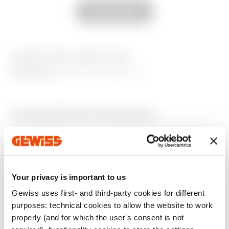
Alle anzeigen
GW22146
6 Einsätze
AUSSTATTUNG UND NOTIZEN
MERKMALE:
Oberfläche glänzend.
Zusätzliche Produkte
Your privacy is important to us
Gewiss uses first- and third-party cookies for different
purposes: technical cookies to allow the website to work
properly (and for which the user's consent is not
GW20201
GW20577