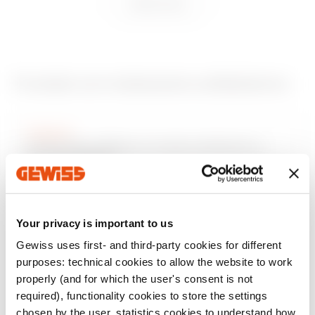
Mostra tutti
Frontale con trattamento antibatterico
Categoria
Fondo Green Wall per frontale antibatterico -
Per cartongesso
Your privacy is important to us
Gewiss uses first- and third-party cookies for different
purposes: technical cookies to allow the website to work
properly (and for which the user's consent is not
required), functionality cookies to store the settings
chosen by the user, statistics cookies to understand how