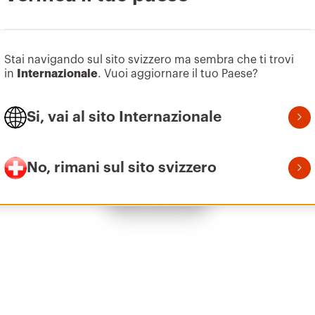
Vai all’area software
Z275
155
Stai navigando sul sito svizzero ma sembra che ti trovi
in
Internazionale
. Vuoi aggiornare il tuo Paese?
Si, vai al sito Internazionale
Z275
215
No, rimani sul sito svizzero
Mostra tutto
Z275
305
Z275
395