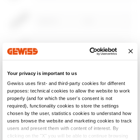
Scopri di più
Scopri di più
MV65111X
Z275
MV65113X
Z275
Vai all’area software
Your privacy is important to us
MV65210X
GAC
Gewiss uses first- and third-party cookies for different
Mostra tutto
purposes: technical cookies to allow the website to work
properly (and for which the user's consent is not
required), functionality cookies to store the settings
MV65211X
GAC
chosen by the user, statistics cookies to understand how
DOTAZIONI E NOTE
users browse the website and marketing cookies to track
NOTE:
Su richiesta, disponibile nella versione Epoxy.
users and present them with content of interest. By
È possibile utilizzare il coperchio con modelli di
clicking on the "X" you will be able to continue browsing
Verifica il tuo paese
Chiudi
larghezza a partire da 125.
MV65213X
GAC