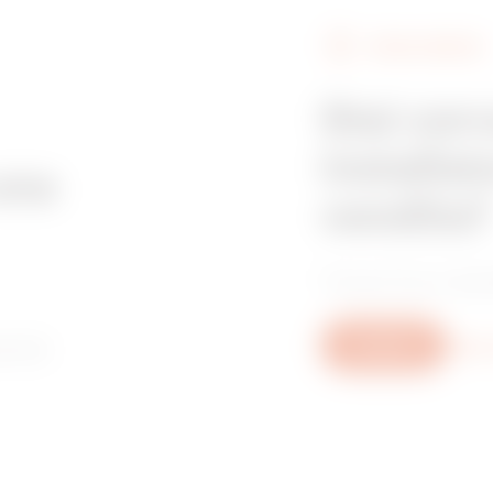
TROVA GEWISS
GAC
M8
Stai cer
installa
GAC
M10
una
vendita?
Trova il tuo riven
GAC
M12
poste
Scrivici
Scopri