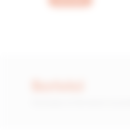
Apri un ticket
Scrivici
Hai bisogno di informazioni sui prod