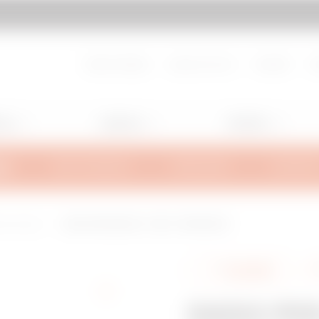
pagina
Vai a MyGewiss
About Gewiss
Lavora con noi
Contatti
H
ing
Lighting
Mobility
MA
INFO TECNICHE
ISPIRAZIONI
SUPPORT
e portacavi
DADO PER GUIDA 41 - M10 - FINITURA EZ
Condividi
DADO PER 