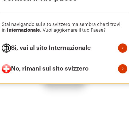
Vai all’area software
EZ
M8
Stai navigando sul sito svizzero ma sembra che ti trovi
in
Internazionale
. Vuoi aggiornare il tuo Paese?
Si, vai al sito Internazionale
EZ
M10
No, rimani sul sito svizzero
Mostra tutto
EZ
M12
GAC
M6