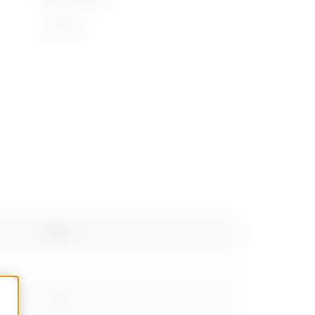
73181900
Kg/u
3.20