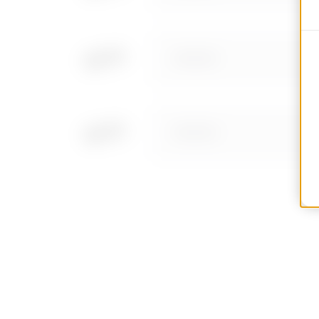
MV66182
MV66183
MV66184
MV66281