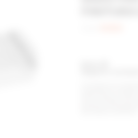
FINITURA
Codice:
MV66183
Serie: SP
Supporti e access
Gli accessori per le passer
di passerelle con una gamma 
dotati di attacchi universali.
per tipo d’impiego, come ca
garantiscono un’installazio
ogni esigenza impiantistica