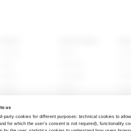
PRODOTTI
CONTATTI E SERVIZI
ABOU
Installation
Contatti
Chi s
Energy
Sedi GEWISS
Storia
Building
Trova GEWISS
Sosten
Lighting
Supporto
Gover
Mobility
Software
Lavora
 to us
Applicazioni
BIM
Proget
d-party cookies for different purposes: technical cookies to allow
nd for which the user's consent is not required), functionality c
en by the user, statistics cookies to understand how users brows