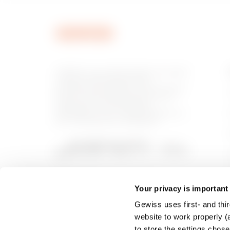
GEWISS è una realtà italiana che opera
a livello internazionale nella
produzione di soluzioni e servizi per la
home & building automation, per la
protezione e la distribuzione
dell'energia, per la mobilità elettrica e
per l'illuminazione intelligente.
Your privacy is important
Gewiss uses first- and thir
website to work properly (a
to store the settings chos