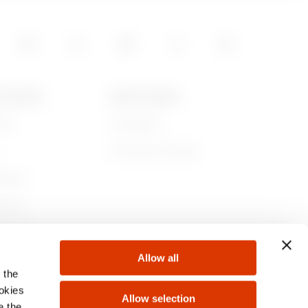
T GEWISS
NEWS & MEDIA
iamo
Campagne
Comunicati Stampa
ibilità
nance
 con noi
Allow all
ti
 the
ookies
Allow selection
e the