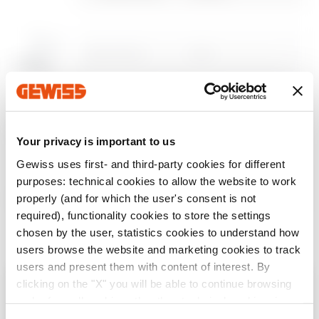
software BIM
oriented
MVG1710GC
Z275
Scarica
Scarica
Scopri di più
Scopri di più
MVG1710GD
Z275
Your privacy is important to us
Gewiss uses first- and third-party cookies for different
purposes: technical cookies to allow the website to work
MVG1710GF
Z275
properly (and for which the user's consent is not
Vai all’area software
required), functionality cookies to store the settings
chosen by the user, statistics cookies to understand how
users browse the website and marketing cookies to track
MVG1710GH
Z275
users and present them with content of interest. By
Mostra tutto
clicking on the "X" you will be able to continue browsing
Verifica il tuo paese
Chiudi
and refuse all cookies other than technical cookies; in
addition, you can always change your choices via the