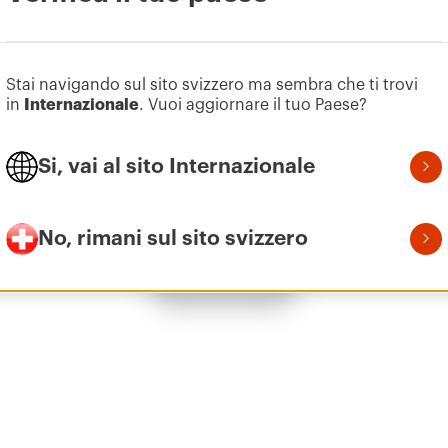
Vai all’area software
Z275
95
Stai navigando sul sito svizzero ma sembra che ti trovi
in
Internazionale
. Vuoi aggiornare il tuo Paese?
Si, vai al sito Internazionale
Z275
155
No, rimani sul sito svizzero
Mostra tutto
Z275
215
Z275
305