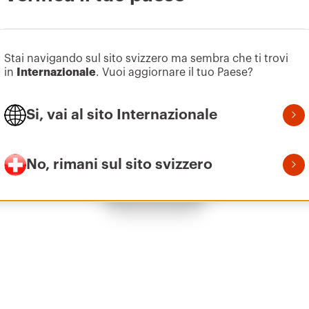
Vai all’area software
Z275
155
Stai navigando sul sito svizzero ma sembra che ti trovi
in
Internazionale
. Vuoi aggiornare il tuo Paese?
Si, vai al sito Internazionale
Z275
215
No, rimani sul sito svizzero
Mostra tutto
Z275
305
Z275
395