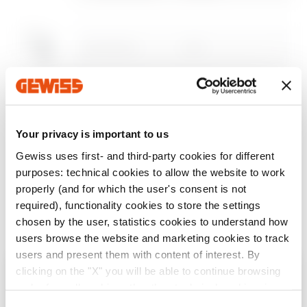
MVC1910LD
Z275
Scarica
Scarica
Scopri di più
Scopri di più
MVC1910LF
Z275
Your privacy is important to us
Gewiss uses first- and third-party cookies for different
purposes: technical cookies to allow the website to work
MVC1910LH
Z275
properly (and for which the user's consent is not
Vai all’area software
required), functionality cookies to store the settings
chosen by the user, statistics cookies to understand how
users browse the website and marketing cookies to track
MVC1910LL
Z275
users and present them with content of interest. By
Mostra tutto
clicking on the "X" you will be able to continue browsing
Verifica il tuo paese
Chiudi
and refuse all cookies other than technical cookies; in
addition, you can always change your choices via the
MVC1910LP
Z275