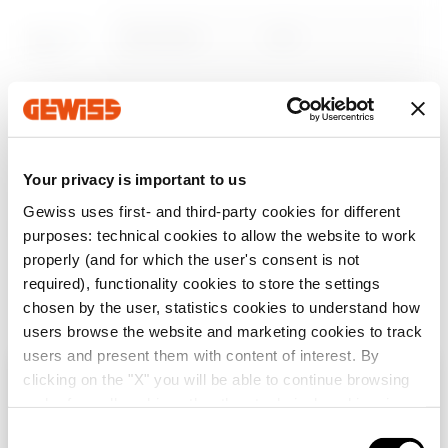
MVC1210AC
Z275
Scarica
Scarica
Scopri di più
Scopri di più
MVC1210AD
Z275
Your privacy is important to us
Gewiss uses first- and third-party cookies for different
MVC1210AF
Z275
purposes: technical cookies to allow the website to work
properly (and for which the user's consent is not
Vai all’area software
required), functionality cookies to store the settings
chosen by the user, statistics cookies to understand how
MVC1210AH
Z275
users browse the website and marketing cookies to track
Mostra tutto
users and present them with content of interest. By
clicking on the "X" you will be able to continue browsing
Verifica il tuo paese
Chiudi
and refuse all cookies other than technical cookies; in
MVC1210AL
Z275
addition, you can always change your choices via the
C