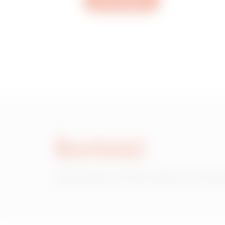
Apri un ticket
MV53447
MV53242
MV53243
Scrivici
MV53245
Hai bisogno di informazioni sui prod
MV53246