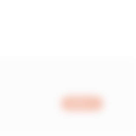
00
50
00
00
Scrivici
00