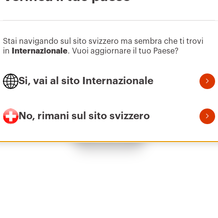
Vai all’area software
Z100
2
Stai navigando sul sito svizzero ma sembra che ti trovi
in
Internazionale
. Vuoi aggiornare il tuo Paese?
Si, vai al sito Internazionale
Z100
3
No, rimani sul sito svizzero
Mostra tutto
Z100
4
Z100
5