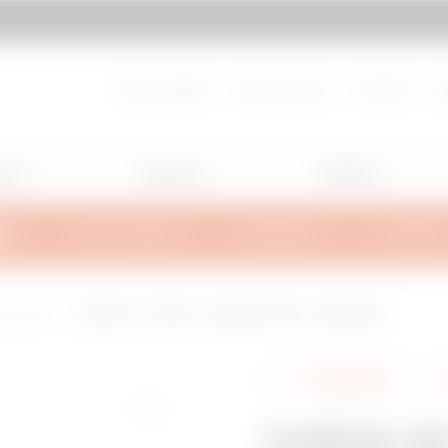
pagina
Vai a MyGewiss
About Gewiss
Lavora con noi
Contatti
H
ing
Lighting
Mobility
MA
INFO TECNICHE
ISPIRAZIONI
SUPPORT
io saldato
CURVA 45° - BFR110 - LARGHEZZA 200 - FINITURA EZ
Condividi
CURVA 45°