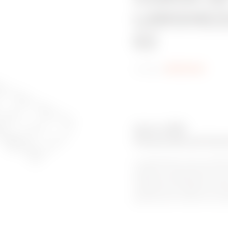
LARGHEZZ
EZ
Codice:
MV53443
Serie: BFR
Passerelle portaca
Le passerelle a filo di GEWI
saldato e rappresentano la 
flessibilità installativa, gr
adattate alle esigenze di pe
garantiscono inoltre una ven