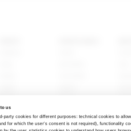
GAC
5
PRODOTTI
CONTATTI E SERVIZI
ABOU
Installation
Contatti
Chi s
Inox 304L
1
Energy
Sedi GEWISS
Storia
Building
Trova GEWISS
Sosten
Inox 304L
2
Lighting
Supporto
Gover
Mobility
Software
Lavora
 to us
Applicazioni
BIM
Proget
d-party cookies for different purposes: technical cookies to allow
Inox 304L
3
nd for which the user's consent is not required), functionality c
en by the user, statistics cookies to understand how users brows