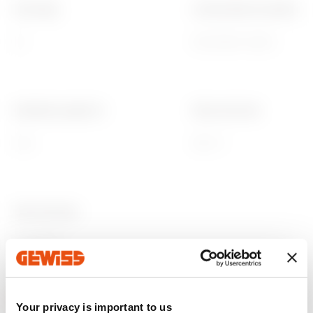
Peso (kg)
Conformità normativa
16
EN 61439-4 (ASC)
Resistenza agli urti
Glow wire test
IK10
650 °C
Ware Number
85381000
Your privacy is important to us