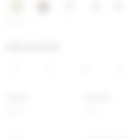
IP55
IK10
650 °C
Info tecniche
Tipologia
Tipo quadro
Q-BOX 4
Vuoto