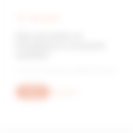
TROVA GEWISS
Stai cercando un
installatore o un punto
vendita?
Trova il tuo rivenditore o installatore di fiducia.
Scrivici
Scopri di più