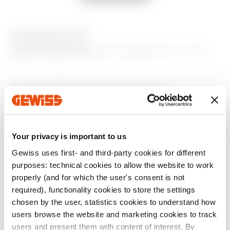
GW96590
12-24-48 V ac/dc
DOTAZIONI E NOTE
CARATTERISTICHE:
spia di segnalazione con LED.
GW96581
230 V ac
Completa la soluzione
GW96582
230 V ac
Your privacy is important to us
Gewiss uses first- and third-party cookies for different
purposes: technical cookies to allow the website to work
GW96583
230 V ac
properly (and for which the user's consent is not
required), functionality cookies to store the settings
chosen by the user, statistics cookies to understand how
GW40611PM
GW40611
users browse the website and marketing cookies to track
GW96584
230 V ac
CENTRALINO
QUADRO DI
users and present them with content of interest. By
PROTETTO - GREEN
DISTRIBUZIONE