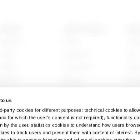
PRODOTTI
CONTATTI E SERVIZI
ABOU
Installation
Contatti
Chi s
Energy
Sedi GEWISS
Storia
Building
Trova GEWISS
Sosten
Lighting
Supporto
Gover
Mobility
Software
Lavora
 to us
Applicazioni
BIM
Proget
d-party cookies for different purposes: technical cookies to allow
nd for which the user's consent is not required), functionality c
en by the user, statistics cookies to understand how users brows
ies to track users and present them with content of interest. B