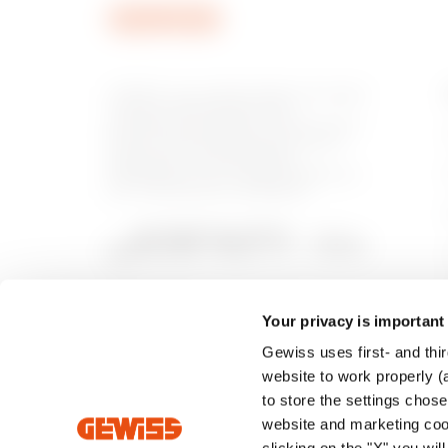
GEWISS è una realtà italiana che opera
a livello internazionale nella
produzione di soluzioni e servizi per la
home & building automation, per la
protezione e la distribuzione
dell'energia, per la mobilità elettrica e
per l'illuminazione intelligente.
Your privacy is important
Gewiss uses first- and thir
website to work properly (a
to store the settings chos
website and marketing cook