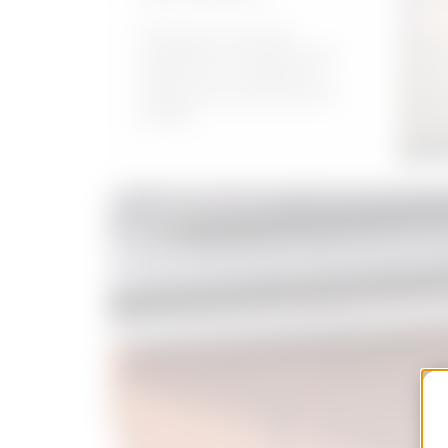
Soluzioni innovative
progettate e realizzate per
sistemi di connessione e
distribuzione domestici di
qualità.