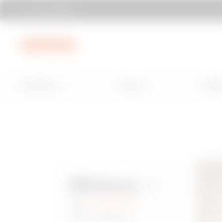
Trova GEWISS
Vai al menu
Vai al contenuto principale
Vai al piè di 
Installation
Energy
Build
per
Efficienza
gli
impianti
domestici.