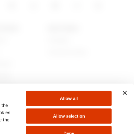
T GEWISS
NEWS & MEDIA
iamo
Campagne
Comunicati Stampa
ibilità
nance
 con noi
Allow all
ti
 the
ookies
Allow selection
e the
y
Deny