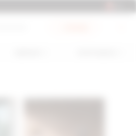
CH | IT
ub Documenti
My Gewiss
Applicazioni
Servizi e Supporto