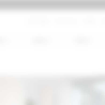
pagina
Vai a MyGewiss
About Gewiss
Lavora con noi
Contatti
H
ing
Lighting
Mobility