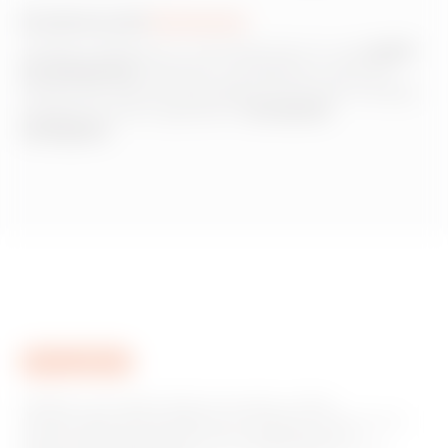
Eccellenza nella
Conoscenza
Academy dialoga con i principali attori in vari
ambiti
di competenza
: istituzioni, accademie e centri di
ricerca, per catturare l’eccellenza attraverso sinergie,
progetti di ricerca applicata e
formazioni
strategiche
.
GEWISS è una realtà italiana che opera a livello
internazionale nella produzione di soluzioni e servizi per la
home & building automation, per la protezione e la