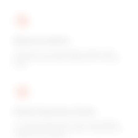
Reparti produttivi
Conoscere il cuore produttivo Gewiss negli
elementi cardine dello stabilimento di Cenate
Sotto.
Gewiss Experience Center
La “vetrina esperenziale” dove vivere l'offerta
commerciale Gewiss, attraverso l'applicazione
integrata dei cataloghi.