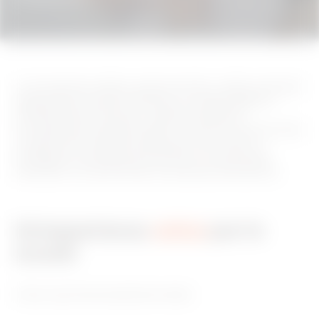
La formazione nelle scuole tecniche e nelle università
rappresenta il terreno fertile su cui germogliano i
professionisti di domani. Gewiss Academy,
consapevole di questa realtà, continua a promuovere
e supportare iniziative educative che mirano a
sviluppare competenze tecniche e commerciali
avanzate e una profonda conoscenza del settore.
Un’esperienza
unica
per le
scuole
Cosa si può fare durante le visite.