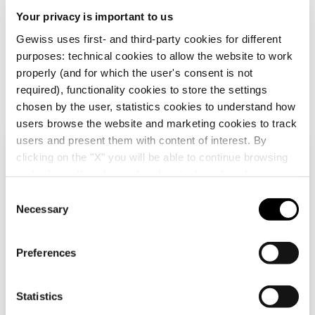
approfondire tematiche rilevanti in ambito
Your privacy is important to us
tecnico-applicativo e format di apprendimento
esperienziale tramite l’immersione
Gewiss uses first- and third-party cookies for different
nell’universo tecnico di GEWISS.
purposes: technical cookies to allow the website to work
properly (and for which the user's consent is not
required), functionality cookies to store the settings
chosen by the user, statistics cookies to understand how
users browse the website and marketing cookies to track
users and present them with content of interest. By
CONTATTI
clicking on the "X" you will be able to continue browsing
Verifica il tuo paese
Chiudi
and refuse all cookies other than technical cookies; in
Contattaci, siamo qui per
addition, you can always change your choices via the
C
te
"Manage Privacy " button in the
Cookie Policy
. Lastly,
Necessary
o
Stai navigando sul sito svizzero ma sembra che
for further information please also consult our
Privacy
n
ti trovi in
Internazionale
. Vuoi aggiornare il tuo
Notice
.
Paese?
Scrivici se hai domande o vuoi chiederci
s
Preferences
informazioni sul concorso, sulle nostre
e
iniziative scolastiche e visite didattiche. Ti
n
Si, vai al sito Internazionale
risponderemo il prima possibile.
t
Statistics
S