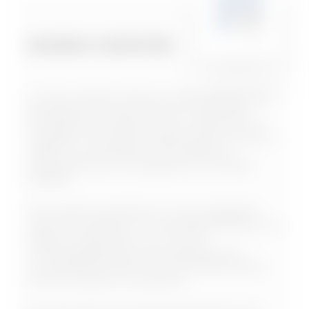
DOMO CENTER
is online software die kan worden gebruikt door
elk apparaat dat met internet is verbonden
(smartphones, tablets of pc's). Hiermee is het
mogelijk om de inbouwsysteemzuilen samen te
stellen voor distributie, huis & gebouw-
automatisering uit de gegevens van DOMO
CENTER.
Het programma bestaat uit: een zoekgebied
waar het mogelijk is om verschillende filters in te
stellen (hoogte, kleur, enz.) en een
inrichtingsgedeelte waar de gebruiker de
verschillende panelen naar het geselecteerde
bord kan slepen en neerzetten.