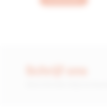
Een ticket aanmaken
MVN1520NH
MVN1520NL
MVN1520NP
Schrijf ons
MVN1520NU
Heb je informatie nodig over de pr
MVN1520NX