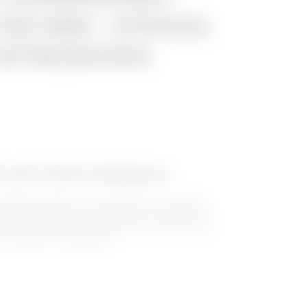
155 MM - STRAAL
P AFWERKING
oreerd stalen kabelgoten
abelgootsysteem van de BRX-serie is, dankzij
bijzondere design, eenvoudig te installeren en
 met de speciale HP-afwerking (Zn + Mg) ook de
nog zwaardere omgevingen.