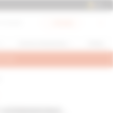
BE | NL
 & Downloads
My Gewiss
GW Mag
Services en Ondersteuning
TEUNING
G
-VERBINDING -