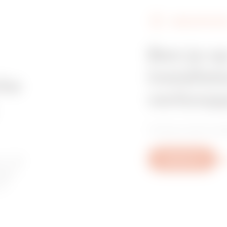
VERKOOPPUNT
Z275
515
Ben je o
installat
Z275
605
che
verkoop
Vind je vertrouwd
HDG
95
or de
Schrijf ons
Me
agen
of
HDG
155