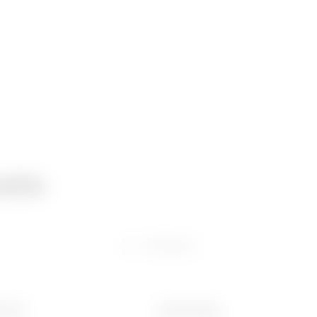
atie
Software
 (mm)
Gewicht (kg)