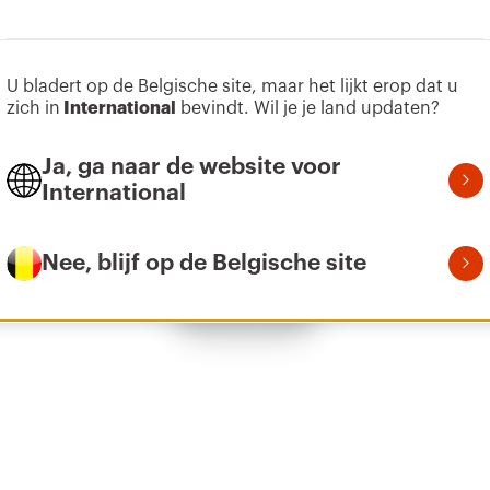
U bladert op de Belgische site, maar het lijkt erop dat u
Z275
155
zich in
International
bevindt. Wil je je land updaten?
Ja, ga naar de website voor
International
Z275
215
Nee, blijf op de Belgische site
Toon alles
Z275
305
Z275
395