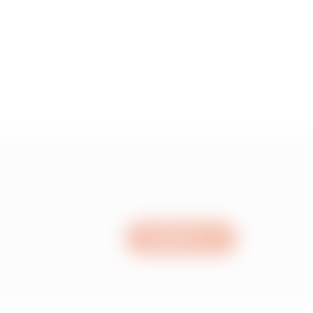
3.1
3.99
5.02
6.6
Schrijf ons
7.94