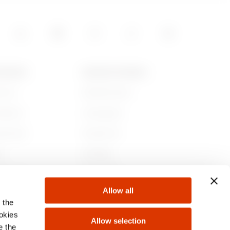
1.99
 GEWISS
NIEUWS EN MEDIA
jn we
Bedrijfsnieuws
2.39
iedenis
Campagnes
aamheid
Persbericht
2.83
r
GW Mag
 bij ons
Downloaden
Allow all
ten
 the
3.60999999999999
ookies
Allow selection
e the