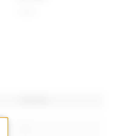
72169110
Gewicht (kg)
1.99