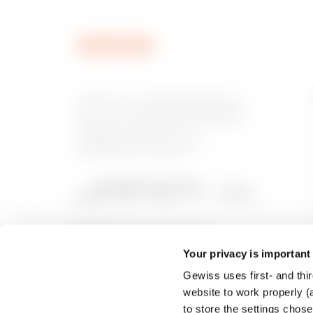
MVN1570ND
GEWISS is een belangrijke speler op
de markt voor productieoplossingen
voor huis- en gebouwautomatisering,
energiebeschermings- en
MVN1570NF
distributiesystemen, slimme
verlichting en e-mobility.
MVN1570NH
Your privacy is important
Gewiss uses first- and thir
MVN1570NL
website to work properly (a
to store the settings chos