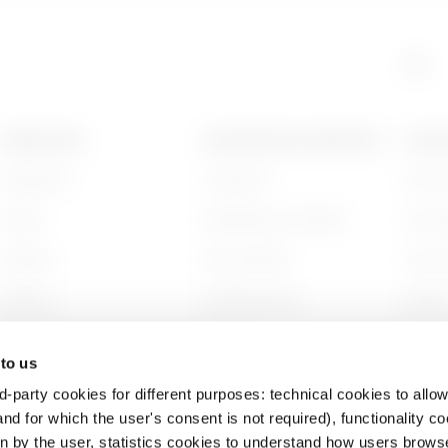
HP
95
PRODUCTEN
CONTACTEN EN DIENSTEN
OVER
Installation
Contacten
Wie zi
HP
155
Energy
Hoofdkantoor GEWISS
Gesch
Building
Zoek GEWISS
Duurz
HP
215
Lighting
Ondersteuning
Bestuu
Mobility
Software
Werken
 to us
Toepassingen
BIM
Projec
d-party cookies for different purposes: technical cookies to allow
HP
305
nd for which the user's consent is not required), functionality c
en by the user, statistics cookies to understand how users brows