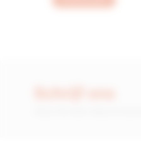
Een ticket aanmaken
MVC1520AD
MVC1520AF
MVC1520AH
Schrijf ons
MVC1520AL
Heb je informatie nodig over de pr
MVC1520AP