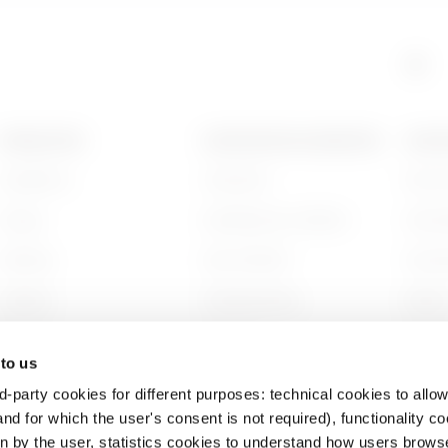
HDG
5
PRODUCTEN
CONTACTEN EN DIENSTEN
OVER
Installation
Contacten
Wie zi
HDG
6
Energy
Hoofdkantoor GEWISS
Gesch
Building
Zoek GEWISS
Duurz
HP
6
Lighting
Ondersteuning
Bestuu
Mobility
Software
Werken
 to us
Toepassingen
BIM
Projec
d-party cookies for different purposes: technical cookies to allow
HP
9
nd for which the user's consent is not required), functionality c
en by the user, statistics cookies to understand how users brows