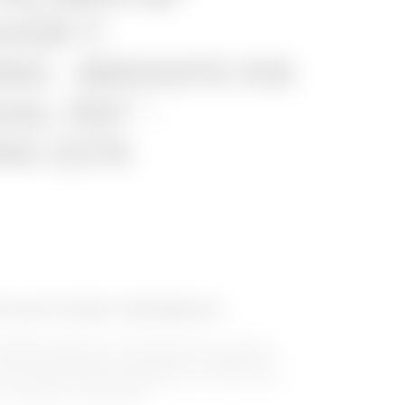
OOR T-
NG - BREEDTE 515
AL 150° -
NG Z275
oreerd stalen kabelgoten
abelgootsysteem van de BRX-serie is, dankzij
bijzondere design, eenvoudig te installeren en
 met de speciale HP-afwerking (Zn + Mg) ook de
nog zwaardere omgevingen.