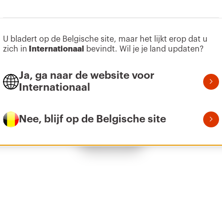
U bladert op de Belgische site, maar het lijkt erop dat u
Z275
9
zich in
Internationaal
bevindt. Wil je je land updaten?
Ja, ga naar de website voor
Internationaal
Z275
1
Nee, blijf op de Belgische site
Toon alles
Z275
2
Z275
3