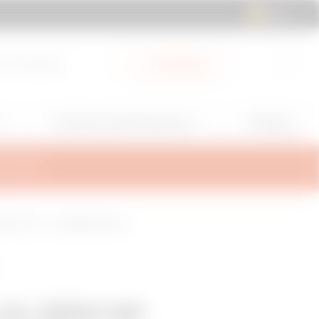
BE | NL
 & Downloads
My Gewiss
GW Mag
Services en Ondersteuning
TEUNING
TRAAL 150° - AFWERKING Z275
HL/BRN NP