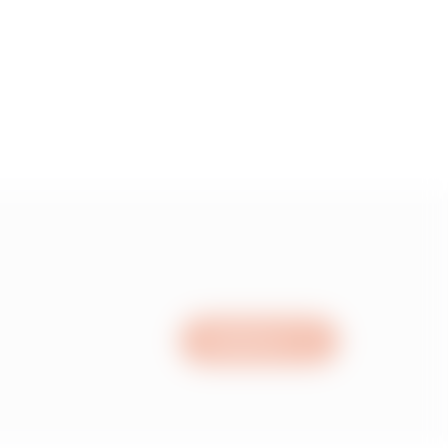
5
55
15
05
Schrijf ons
95