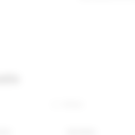
atie
Software
 (mm)
Ware Number