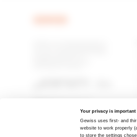
MVC1520AU
GEWISS is een belangrijke speler op
de markt voor productieoplossingen
voor huis- en gebouwautomatisering,
energiebeschermings- en
MVC1520AX
distributiesystemen, slimme
verlichting en e-mobility.
MVC1570AC
Your privacy is important
Gewiss uses first- and thir
MVC1570AD
website to work properly (a
to store the settings chos