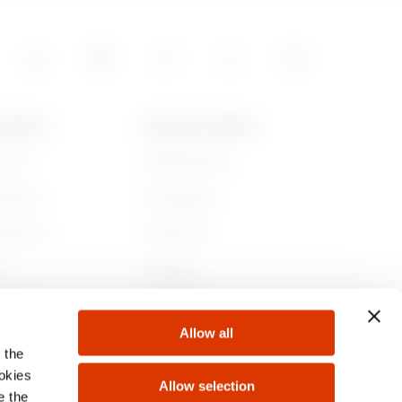
15
 GEWISS
NIEUWS EN MEDIA
jn we
Bedrijfsnieuws
05
iedenis
Campagnes
aamheid
Persbericht
5
r
GW Mag
 bij ons
Downloaden
Allow all
ten
 the
5
ookies
Allow selection
e the