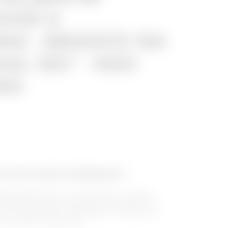
OOR X-
NG - BREEDTE 155
AAL 150° - HDG
NG
oreerd stalen kabelgoten
abelgootsysteem van de BRX-serie is, dankzij
bijzondere design, eenvoudig te installeren en
 met de speciale HP-afwerking (Zn + Mg) ook de
nog zwaardere omgevingen.