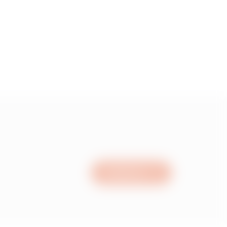
5
55
15
05
Schrijf ons
95