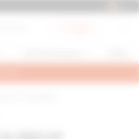
BE | NL
 & Downloads
My Gewiss
GW Mag
Services en Ondersteuning
TEUNING
STRAAL 150° - HDG AFWERKING
HL/BRN NP