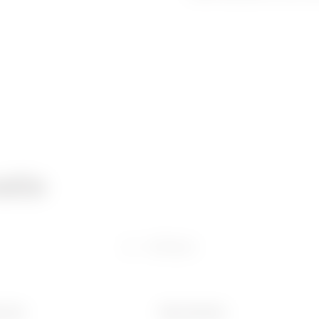
atie
Software
 (mm)
Ware Number