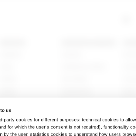
HDG
5
PRODUCTEN
CONTACTEN EN DIENSTEN
OVER
Installation
Contacten
Wie zi
HDG
6
Energy
Hoofdkantoor GEWISS
Gesch
Building
Zoek GEWISS
Duurz
HP
6
Lighting
Ondersteuning
Bestuu
Mobility
Software
Werken
 to us
Toepassingen
BIM
Projec
d-party cookies for different purposes: technical cookies to allow
HP
9
nd for which the user's consent is not required), functionality c
en by the user, statistics cookies to understand how users brows