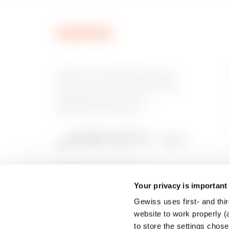
MVC1320AU
GEWISS is een belangrijke speler op
de markt voor productieoplossingen
voor huis- en gebouwautomatisering,
energiebeschermings- en
MVC1320AX
distributiesystemen, slimme
verlichting en e-mobility.
MVC1370AC
Your privacy is important
Gewiss uses first- and thir
MVC1370AD
website to work properly (a
to store the settings chos