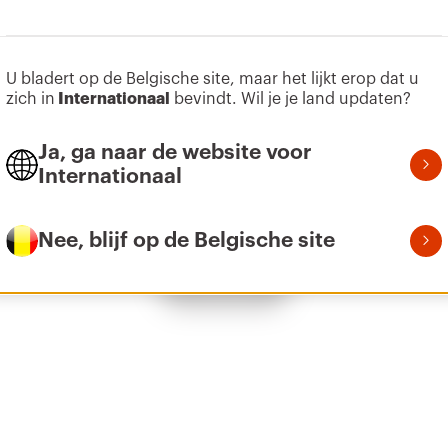
U bladert op de Belgische site, maar het lijkt erop dat u
Z275
9
zich in
Internationaal
bevindt. Wil je je land updaten?
Ja, ga naar de website voor
Internationaal
Z275
1
Nee, blijf op de Belgische site
Toon alles
Z275
2
Z275
3