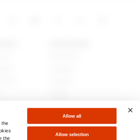
15
 GEWISS
NIEUWS EN MEDIA
jn we
Bedrijfsnieuws
05
iedenis
Campagnes
aamheid
Persbericht
5
r
GW Mag
 bij ons
Downloaden
Allow all
ten
 the
5
ookies
Allow selection
e the