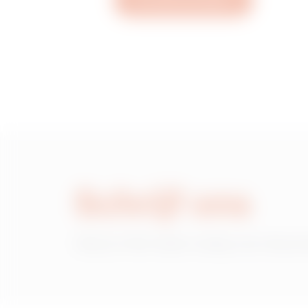
Een ticket aanmaken
MVC1320AD
MVC1320AF
MVC1320AH
Schrijf ons
MVC1320AL
Heb je informatie nodig over de pr
MVC1320AP