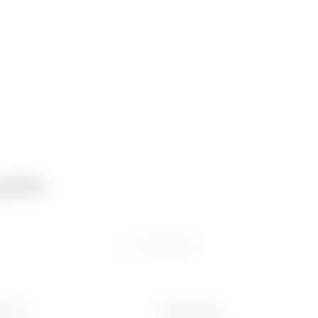
atie
Software
 (mm)
Gewicht (kg)