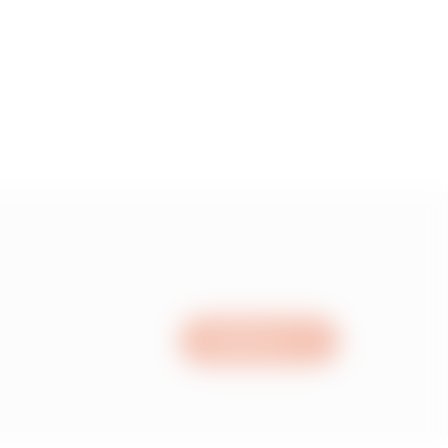
1.91
2.56999999999999
3.33
4.5
Schrijf ons
5.52