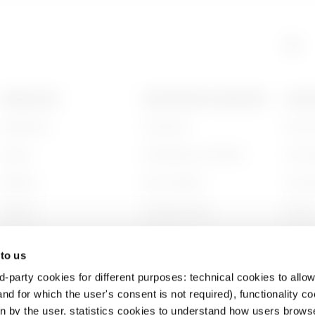
PRODUCTEN
CONTACTEN EN DIENSTEN
OVER
Installation
Contacten
Wie zi
Energy
Hoofdkantoor GEWISS
Gesch
Building
Zoek GEWISS
Duurz
Lighting
Ondersteuning
Bestuu
Mobility
Software
Werken
 to us
Toepassingen
BIM
Projec
d-party cookies for different purposes: technical cookies to allow
nd for which the user's consent is not required), functionality c
en by the user, statistics cookies to understand how users brows