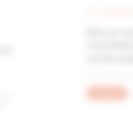
VERKOOPPUNT
Z275
515
Ben je o
installat
Z275
605
che
verkoop
Vind je vertrouwd
HDG
95
or de
Schrijf ons
Me
agen
of
HDG
155