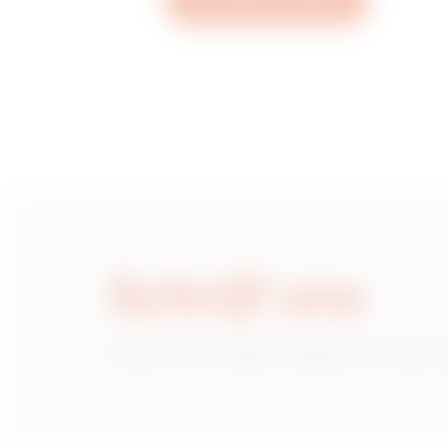
Een ticket aanmaken
MVN1120LH
MVN1120LL
MVN1120LP
Schrijf ons
MVN1120LU
Heb je informatie nodig over de pr
MVN1120LX