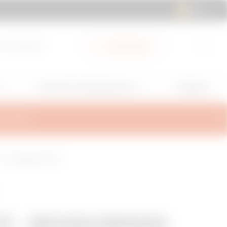
BE | NL
 & Downloads
My Gewiss
GW Mag
Services en Ondersteuning
TEUNING
° - AFWERKING Z275
T - BRX80/BRN80