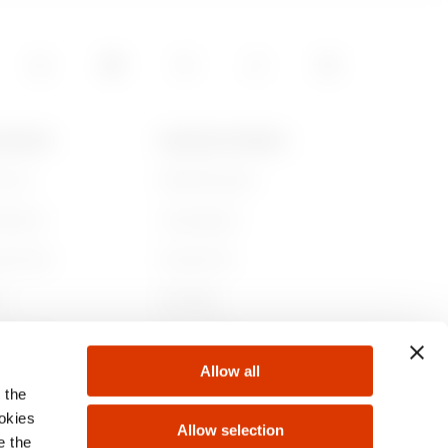
 GEWISS
NIEUWS EN MEDIA
jn we
Bedrijfsnieuws
iedenis
Campagnes
aamheid
Persbericht
r
GW Mag
 bij ons
Downloaden
Allow all
ten
 the
ookies
Allow selection
e the