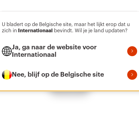
U bladert op de Belgische site, maar het lijkt erop dat u
Z275
155
zich in
Internationaal
bevindt. Wil je je land updaten?
Ja, ga naar de website voor
Internationaal
Z275
215
Nee, blijf op de Belgische site
Toon alles
Z275
305
Z275
395