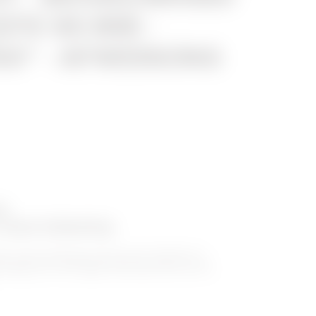
DTE 95 MM -
50° - AFWERKING
ie
zware belasting
nder zware belasting introduceert GEWISS de
oevoeging van verhoogde duurzaamheid aan de