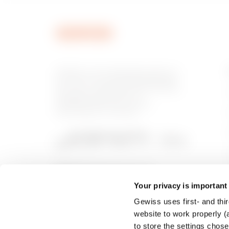
GEWISS is een belangrijke speler op
de markt voor productieoplossingen
voor huis- en gebouwautomatisering,
energiebeschermings- en
distributiesystemen, slimme
verlichting en e-mobility.
Your privacy is important
Gewiss uses first- and thir
website to work properly (a
to store the settings chos