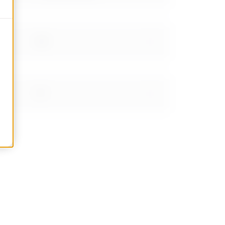
1.45
1.77
2.35
3.02