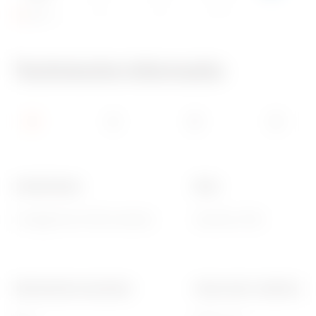
IP44
IK07
960 °C
Technische informatie
Isolatie klasse
Kleur
II (volgens IEC 61140 normen)
Grijs RAL 7035
Mechanische weerstand
Interne afm. LxHxD (mm)