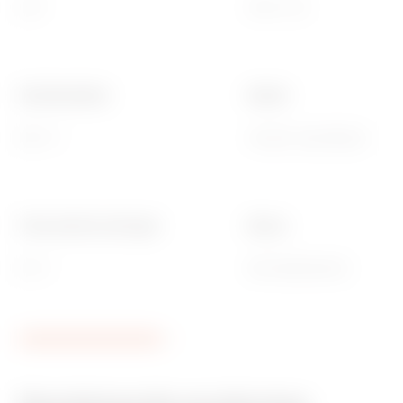
IK07
Ø 80 x 40
Gloeidraadtest
Deksel
960 °C
Gewoon opdrukbaar
Thermodruk met kogel
Muren
85 °C
Met kabelwartels