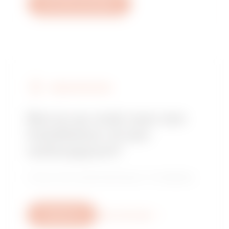
Een ticket aanmaken
VERKOOPPUNTEN
Ben je op zoek naar een
installateur of een
verkooppunt?
Vind je vertrouwde distributeur of installateur.
Schrijf ons
Meer informatie