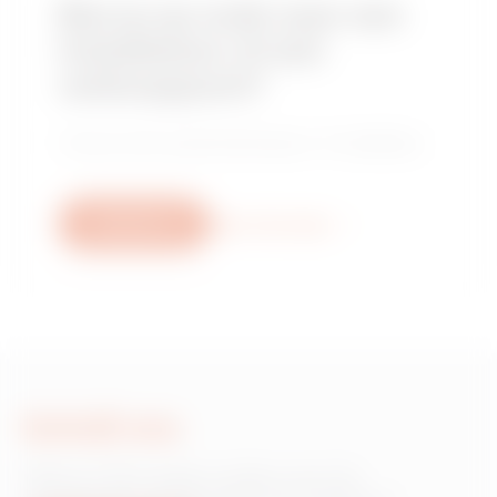
Ben je op zoek naar een
installateur of een
verkooppunt?
Vind je vertrouwde distributeur of installateur.
Schrijf ons
Meer informatie
Schrijf ons
Heb je informatie nodig over de