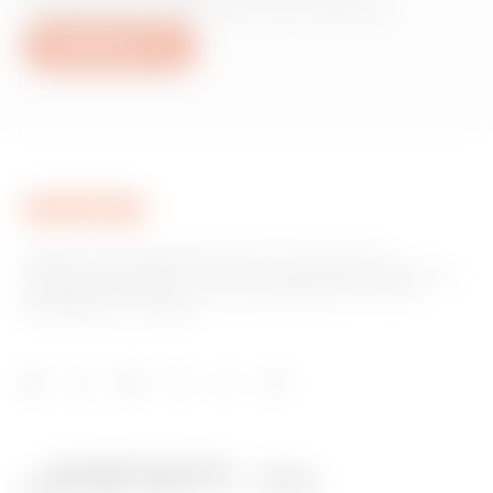
producten of diensten van Gewiss?
Schrijf ons
GEWISS is een belangrijke speler op de markt voor
productieoplossingen voor huis- en gebouwautomatisering,
energiebeschermings- en distributiesystemen, slimme
verlichting en e-mobility.