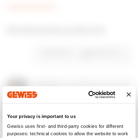
Gerelateerde producten
CE-markering
REACH
Technische
CADpro
Verwijdering
REVIT Plugin
information
Gewiss Code
Nominale stroom
kenmerken
(A)
Downloaden
Downloaden
Downloaden
Downloaden
Downloaden
Downloaden
Meer tonen
Meer tonen
GW70471
16
GW70472
16
Your privacy is important to us
Ga naar downloadgedeelte
Gewiss uses first- and third-party cookies for different
Ga naar softwaregedeelte
purposes: technical cookies to allow the website to work