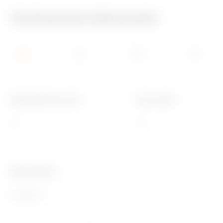
Technische informatie
Nominale stroom (A)
Aant. polen
63
3P
Ware Number
85363030