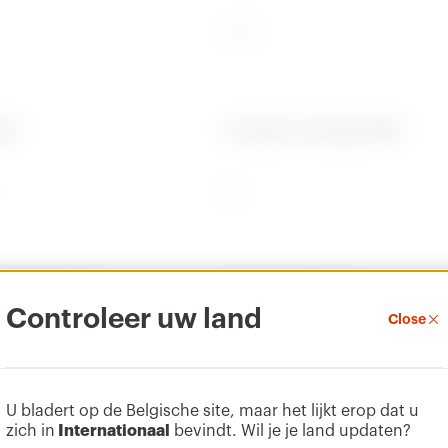
70 °C
len
Leverbaar vermogen (kW)
33
tingsbeveiliging
Aant. contactdozen
Controleer uw land
Close
5
U bladert op de Belgische site, maar het lijkt erop dat u
zich in
Internationaal
bevindt. Wil je je land updaten?