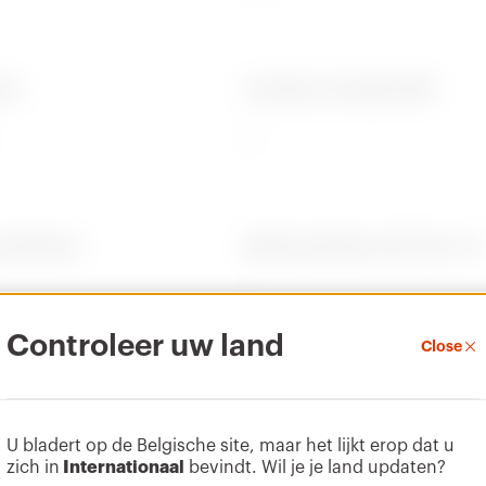
len
Leverbaar vermogen (kW)
17
ontactdozen
Wandcontactdoos 2P+E 16 A - IB
2
Controleer uw land
Close
ukknop
Ware Number
U bladert op de Belgische site, maar het lijkt erop dat u
85371098
zich in
Internationaal
bevindt. Wil je je land updaten?