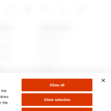
 GEWISS
NIEUWS EN MEDIA
jn we
Bedrijfsnieuws
iedenis
Campagnes
aamheid
Persbericht
r
GW Mag
 bij ons
Downloaden
Allow all
ten
 the
ookies
Allow selection
e the
y