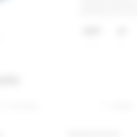
voegen. Deze zijn geschik
vergrendelde wandcontactd
gecombineerd met een vers
650 °C
IP67
atie
Downloaden
Software
de
Mechanische weerstand