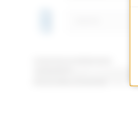
Meer tonen
Meer tonen
GW66709N
UITRUSTING EN OPMERKINGEN
TOEPASSINGEN:
de flens met afmeting 85x
GW27403 flens; de flens met afmeting 95x80
BIJGELEVERDE ACCESSOIRES:
1 blanco fle