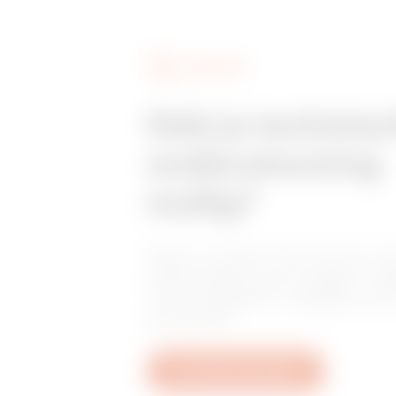
DIENSTEN
Heb je technis
ondersteuning
nodig?
Neem contact met ons op vo
antwoorden op je vragen: vr
over installaties, regelgeving 
producten.
Een ticket aanmaken