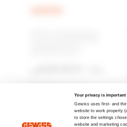
GEWISS is een belangrijke speler op
de markt voor productieoplossingen
voor huis- en gebouwautomatisering,
energiebeschermings- en
distributiesystemen, slimme
verlichting en e-mobility.
Your privacy is important
Gewiss uses first- and thir
website to work properly (a
to store the settings chos
website and marketing cook