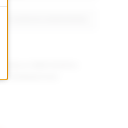
Meer tonen
4/67 + N.1 16A MAX 3P+E of GW27401/GW27403
ntactdozen en COMBI-IN GW27401 en
gen en bevestigingsschroeven.