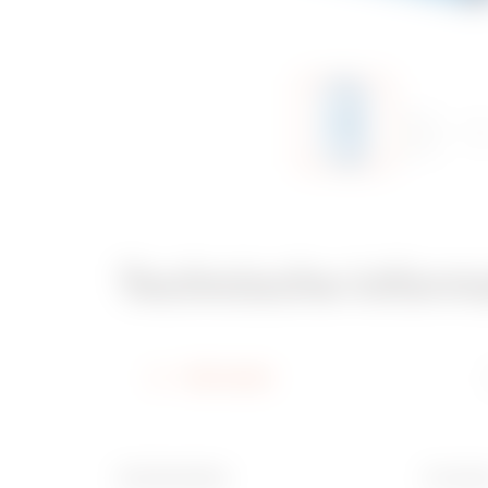
Technische inform
Informatie
Gloeidraadtest
IP waar