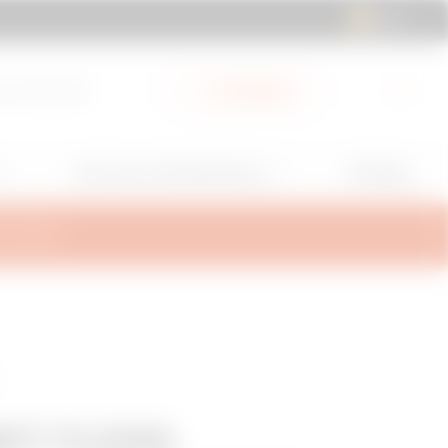
BE | NL
 & Downloads
My Gewiss
GW Mag
Services en Ondersteuning
TEUNING
ET FLENS