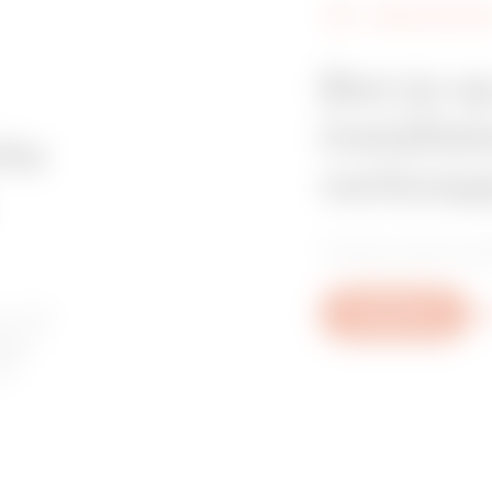
VERKOOPPUNT
Ben je o
installat
che
verkoop
Vind je vertrouwd
or de
Schrijf ons
Me
agen
of