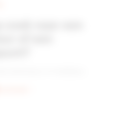
EN
p zoek naar een
eur of een
punt?
e distributeur of installateur.
er informatie