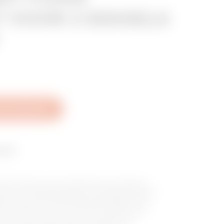
 VOOR 2 DEKSELS
che Datasheet
erie
65 borden voor de distributie van energie in
toren en bouwtoepassingen, beschikbaar leeg en
mming met de internationale standaarden IEC
at uit borden van 5 tot 20 DIN modules, plus
 of 20 M om nog meer DIN ruimtes toe te