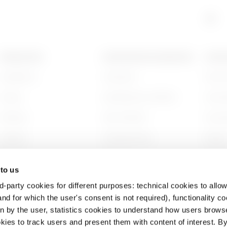
PRODUCTEN
CONTACTEN EN DIENSTEN
OVER
Installation
Contacten
Wie zi
Energy
Hoofdkantoor GEWISS
Gesch
Building
Zoek GEWISS
Duurz
Lighting
Ondersteuning
Bestuu
Mobility
Software
Werken
 to us
Toepassingen
BIM
Projec
d-party cookies for different purposes: technical cookies to allow
nd for which the user's consent is not required), functionality c
en by the user, statistics cookies to understand how users brows
ies to track users and present them with content of interest. B