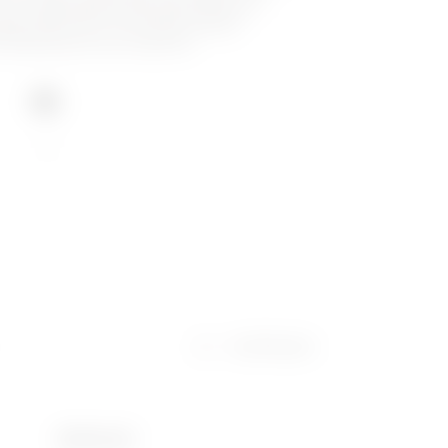
t voor ingebouwde wandcontactdozen en
ozen van tot 63 A en kunnen worden
cheidenheid aan accessoires.
IK08
Certificaten
Electrocod