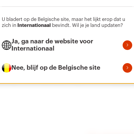
Meer tonen
Meer tonen
U bladert op de Belgische site, maar het lijkt erop dat u
N. 1 IEC 309 16-32A IP4
Ga naar downloadgedeelte
zich in
Internationaal
bevindt. Wil je je land updaten?
Ga naar softwaregedeelte
Ja, ga naar de website voor
Internationaal
Nee, blijf op de Belgische site
75 mm is geschikt voor montage van IEC 309 16 A wandco
 mm is geschikt voor IEC 309 16 -32 A wandcontactdozen.
ns - blauw - 16 A; 1 blanco flens - blauw 16 -32 A; 3 pakkin