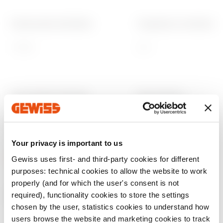
Totaal aantal activiteiten
Toegestane overbelastin
> 5000
22 A
Thermodruk met kogel
Ware Number
125 °C (actieve onderdelen) - 80 °C
85366990
(passieve onderdelen)
Your privacy is important to us
Gewiss uses first- and third-party cookies for different
purposes: technical cookies to allow the website to work
properly (and for which the user's consent is not
Gerelateerde producten
required), functionality cookies to store the settings
chosen by the user, statistics cookies to understand how
users browse the website and marketing cookies to track
CE-markering
Geef het certificaat