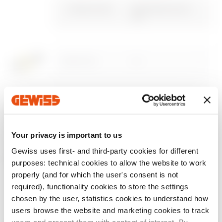
Product Data Sheet
AUTOCAD Plugin
Technische
ENERGYpro
weer
Gewiss Code
Nominale stroom
kenmerken
(A)
Downloaden
Downloaden
Downloaden
Downloaden
Downloaden
Downloaden
Meer tonen
Meer tonen
GW61013H
63
GW61014H
63
Ga naar downloadgedeelte
Ga naar softwaregedeelte
Your privacy is important to us
Gewiss uses first- and third-party cookies for different
GW61015H
63
purposes: technical cookies to allow the website to work
properly (and for which the user's consent is not
required), functionality cookies to store the settings
chosen by the user, statistics cookies to understand how
GW61016H
63
users browse the website and marketing cookies to track
Toon alles
users and present them with content of interest. By